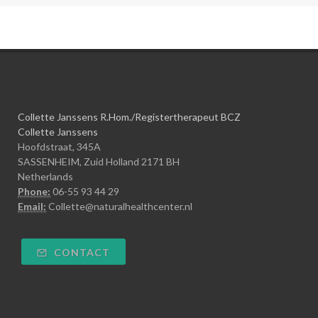
Collette Janssens R.Hom./Registertherapeut BCZ
Collette Janssens
Hoofdstraat, 345A
SASSENHEIM, Zuid Holland 2171 BH
Netherlands
Phone:
06-55 93 44 29
Email:
Collette@naturalhealthcenter.nl
CONTACT