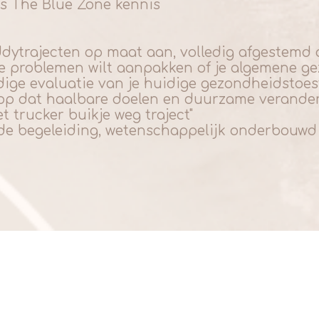
ns The Blue Zone kennis
ytrajecten op maat aan, volledig afgestemd op 
le problemen wilt aanpakken of je algemene gezo
ge evaluatie van je huidige gezondheidstoest
 op dat haalbare doelen en duurzame verande
t trucker buikje weg traject"
nde begeleiding, wetenschappelijk onderbouwd