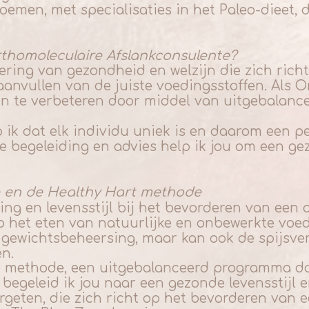
men, met specialisaties in het Paleo-dieet,
thomoleculaire Afslankconsulente?
ing van gezondheid en welzijn die zich richt
aanvullen van de juiste voedingsstoffen. Als 
en te verbeteren door middel van uitgebalanc
 ik dat elk individu uniek is en daarom een pe
 begeleiding en advies help ik jou om een ge
e en de Healthy Hart methode
ng en levensstijl bij het bevorderen van een o
 op het eten van natuurlijke en onbewerkte vo
 gewichtsbeheersing, maar kan ook de spijsve
en.
re methode, een uitgebalanceerd programma da
egeleid ik jou naar een gezonde levensstijl e
rgeten, die zich richt op het bevorderen van