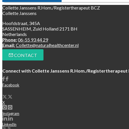
Collette Janssens R.Hom./Registertherapeut BCZ
Collette Janssens
Hoofdstraat, 345A
SASSENHEIM, Zuid Holland 2171 BH
Netherlands
Phone:
06-55 93 44 29
Email:
Collette@naturalhealthcenter.nl
CONTACT
Connect with Collette Janssens R.Hom./Registertherapeut
Facebook
X
Instagram
LinkedIn