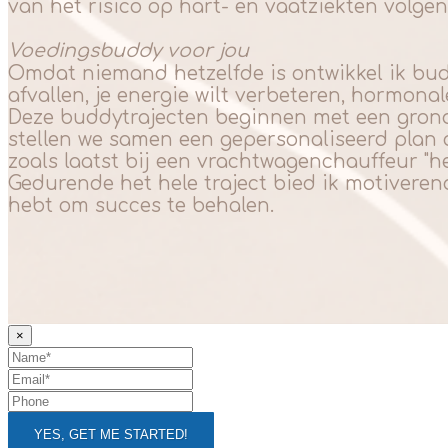
van het risico op hart- en vaatziekten volge
Voedingsbuddy voor jou
Omdat niemand hetzelfde is ontwikkel ik budd
afvallen, je energie wilt verbeteren, hormona
Deze buddytrajecten beginnen met een grondi
stellen we samen een gepersonaliseerd plan
zoals laatst bij een vrachtwagenchauffeur "he
Gedurende het hele traject bied ik motivere
hebt om succes te behalen.
×
YES, GET ME STARTED!