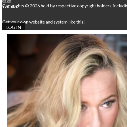
Copyrights © 2026 held by respective copyright holders, includ
YouTube
Get your own website and system like this!
LOG IN