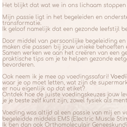
Het blijkt dat wat we in ons lichaam stoppe
Mijn passie ligt in het begeleiden en onder
transformatie.
Ik geloof namelijk dat een gezonde leefstijl 
Door middel van persoonlijke begeleiding en
maken die passen bij jouw unieke behoeften 
Samen werken we aan het creëren van een gezo
praktische tips om je te helpen gezonde eetg
bevorderen.
Ook neem ik je mee op voedingssafari!
Voedi
waar je op moet letten, wat zijn de supermar
er nou eigenlijk op dat etiket?
Ontdek hoe de juiste voedingskeuzes jouw 
je je beste zelf kunt zijn, zowel fysiek als men
Voeding was altijd al een passie van mij en 
begeleidde middels EMS (Electric Muscle Stim
Ik ben dan ook Orthomoleculair Geneeskundig