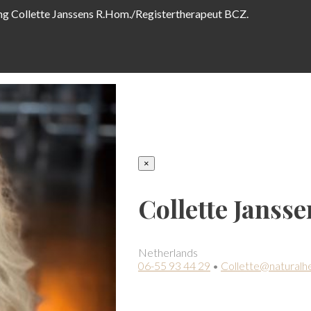
ing Collette Janssens R.Hom./Registertherapeut BCZ.
×
Collette Jansse
Netherlands
06-55 93 44 29
•
Collette@naturalhe