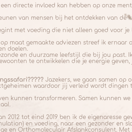
n een directe invloed kan hebben op onze ment
steunen van mensen bij het ontdekken van de k
begint met voeding die niet alleen goed voor je
 op maat gemaakte adviezen streef ik ernaar o
en doelen.
nde en duurzame leefstijl die bij jou past. Ik
ewoonten te ontwikkelen die je energie geven, 
ngssafari?????
Jazekers, we gaan samen op o
ktgeheimen waardoor jij verleid wordt dingen t
leven kunnen transformeren. Samen kunnen we
taal.
van 2012 tot eind 2019 ben ik de eigenaresse 
ulation) en voeding, naar een gezonder en sla
e en Orthomoleculair Afslankconsulent. Met 