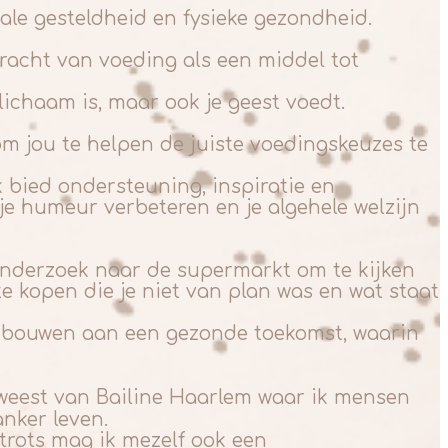
ale gesteldheid en fysieke gezondheid.
racht van voeding als een middel tot
 lichaam is, maar ook je geest voedt.
m jou te helpen de juiste voedingskeuzes te
 bied ondersteuning, inspiratie en
je humeur verbeteren en je algehele welzijn
nderzoek naar de supermarkt om te kijken
e kopen die je niet van plan was en wat staat
 bouwen aan een gezonde toekomst, waarin
geweest van Bailine Haarlem waar ik mensen
nker leven.
trots mag ik mezelf ook een