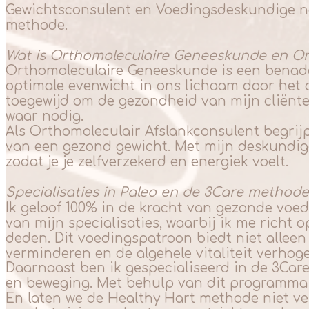
Gewichtsconsulent en Voedingsdeskundige noe
methode.
Wat is Orthomoleculaire Geneeskunde en Or
Orthomoleculaire Geneeskunde is een benader
optimale evenwicht in ons lichaam door het 
toegewijd om de gezondheid van mijn cliënt
waar nodig.
Als Orthomoleculair Afslankconsulent begrijp
van een gezond gewicht. Met mijn deskundige
zodat je je zelfverzekerd en energiek voelt.
Specialisaties in Paleo en de 3Care method
Ik geloof 100% in de kracht van gezonde voedi
van mijn specialisaties, waarbij ik me richt
deden. Dit voedingspatroon biedt niet alleen
verminderen en de algehele vitaliteit verhog
Daarnaast ben ik gespecialiseerd in de 3Ca
en beweging. Met behulp van dit programma b
En laten we de Healthy Hart methode niet ve