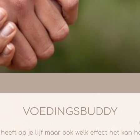
VOEDINGSBUDDY
 heeft op je lijf maar ook welk effect het kan 