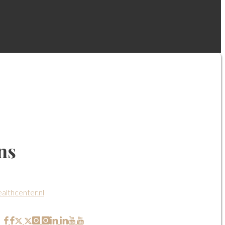
ns
althcenter.nl