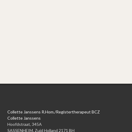
Collette Janssens R.Hom./Registertherapeut BCZ
Collette Janssens
Hoofdstraat, 345A
SASSENHEIM, Zuid Holland 2171 BH