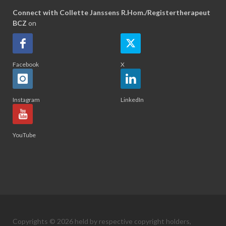
Connect with Collette Janssens R.Hom./Registertherapeut
BCZ
on
Facebook
X
Instagram
LinkedIn
YouTube
Copyrights © 2026 held by respective copyright holders,