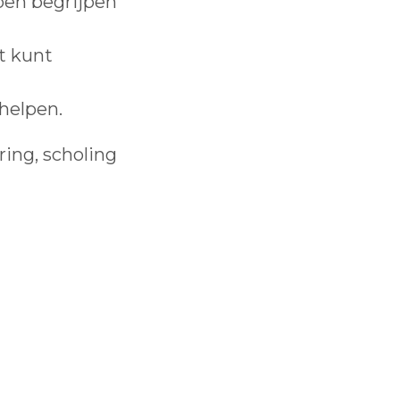
lpen begrijpen
t kunt
 helpen.
ring, scholing