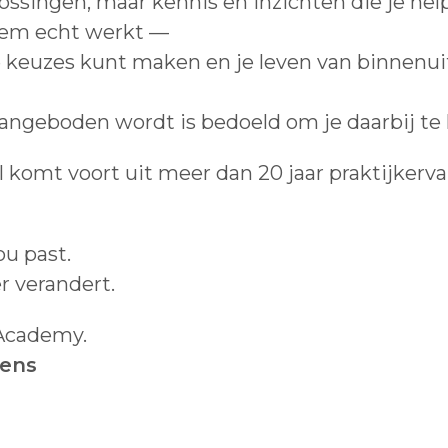
ossingen, maar kennis en inzichten die je he
eem echt werkt —
e keuzes kunt maken en je leven van binnenui
aangeboden wordt is bedoeld om je daarbij te
l komt voort uit meer dan 20 jaar praktijkerva
ou past.
r verandert.
Academy.
sens